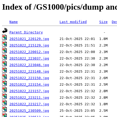
Index of /GS1000/pics/dump and
Name
Last modified
Size
De
Parent Directory
20251021_220129.jpg
20251022_215129.jpg
20251022_220012.jpg
20251022_223037.jpg
20251022_223046.jpg
20251022_223148.jpg
20251022_223150.jpg
20251022_223154.jpg
20251022_223157.jpg
20251022_223211.jpg
20251022_223217.jpg
20251025_230509.jpg