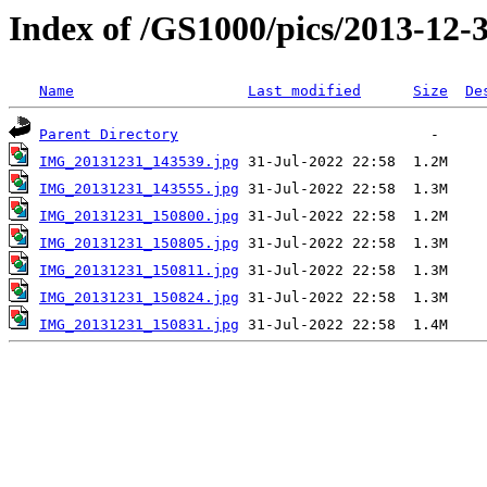
Index of /GS1000/pics/2013-12-
Name
Last modified
Size
De
Parent Directory
IMG_20131231_143539.jpg
IMG_20131231_143555.jpg
IMG_20131231_150800.jpg
IMG_20131231_150805.jpg
IMG_20131231_150811.jpg
IMG_20131231_150824.jpg
IMG_20131231_150831.jpg