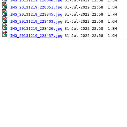
IMG_20131219_220040.jpg
IMG_20131219_220051.jpg
IMG_20131219_223345.jpg
IMG_20131219_223403.jpg
IMG_20131219_223426.jpg
IMG_20131219_223437.jpg