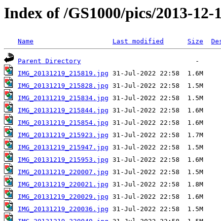
Index of /GS1000/pics/2013-12-1
Name
Last modified
Size
De
Parent Directory
IMG_20131219_215819.jpg
IMG_20131219_215828.jpg
IMG_20131219_215834.jpg
IMG_20131219_215844.jpg
IMG_20131219_215854.jpg
IMG_20131219_215923.jpg
IMG_20131219_215947.jpg
IMG_20131219_215953.jpg
IMG_20131219_220007.jpg
IMG_20131219_220021.jpg
IMG_20131219_220029.jpg
IMG_20131219_220036.jpg