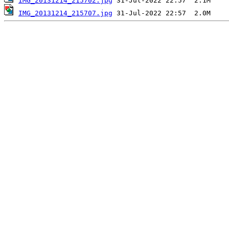
IMG_20131214_215702.jpg
IMG_20131214_215707.jpg