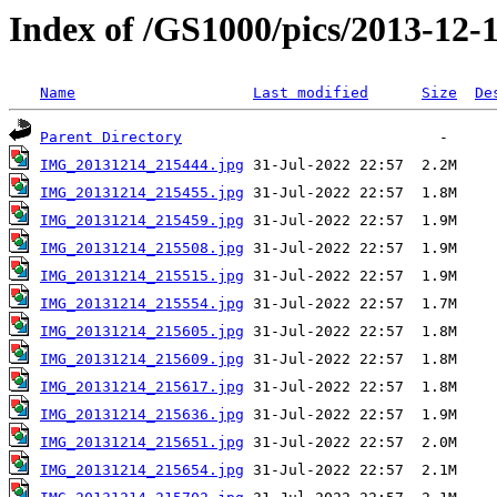
Index of /GS1000/pics/2013-12-
Name
Last modified
Size
De
Parent Directory
IMG_20131214_215444.jpg
IMG_20131214_215455.jpg
IMG_20131214_215459.jpg
IMG_20131214_215508.jpg
IMG_20131214_215515.jpg
IMG_20131214_215554.jpg
IMG_20131214_215605.jpg
IMG_20131214_215609.jpg
IMG_20131214_215617.jpg
IMG_20131214_215636.jpg
IMG_20131214_215651.jpg
IMG_20131214_215654.jpg