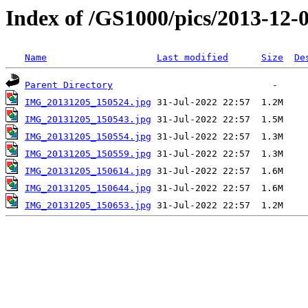
Index of /GS1000/pics/2013-12-0
Name
Last modified
Size
De
Parent Directory
IMG_20131205_150524.jpg
IMG_20131205_150543.jpg
IMG_20131205_150554.jpg
IMG_20131205_150559.jpg
IMG_20131205_150614.jpg
IMG_20131205_150644.jpg
IMG_20131205_150653.jpg