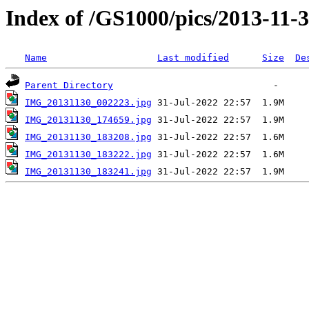
Index of /GS1000/pics/2013-11-
Name
Last modified
Size
De
Parent Directory
IMG_20131130_002223.jpg
IMG_20131130_174659.jpg
IMG_20131130_183208.jpg
IMG_20131130_183222.jpg
IMG_20131130_183241.jpg