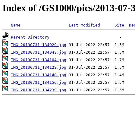
Index of /GS1000/pics/2013-07-
Name
Last modified
Size
De
Parent Directory
IMG_20130731_134029.jpg
IMG_20130731_134043.jpg
IMG_20130731_134104.jpg
IMG_20130731_134123.jpg
IMG_20130731_134140.jpg
IMG_20130731_134156.jpg
IMG_20130731_134239.jpg