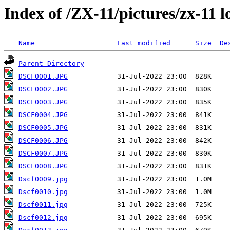
Index of /ZX-11/pictures/zx-11 
Name
Last modified
Size
De
Parent Directory
DSCF0001.JPG
DSCF0002.JPG
DSCF0003.JPG
DSCF0004.JPG
DSCF0005.JPG
DSCF0006.JPG
DSCF0007.JPG
DSCF0008.JPG
Dscf0009.jpg
Dscf0010.jpg
Dscf0011.jpg
Dscf0012.jpg