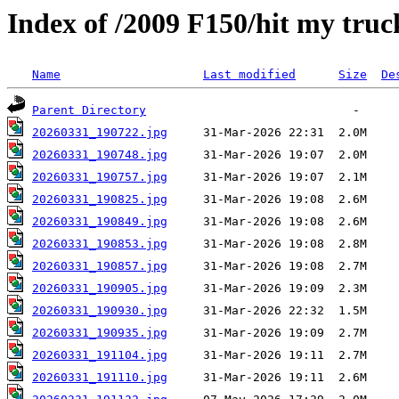
Index of /2009 F150/hit my truc
Name
Last modified
Size
De
Parent Directory
20260331_190722.jpg
20260331_190748.jpg
20260331_190757.jpg
20260331_190825.jpg
20260331_190849.jpg
20260331_190853.jpg
20260331_190857.jpg
20260331_190905.jpg
20260331_190930.jpg
20260331_190935.jpg
20260331_191104.jpg
20260331_191110.jpg