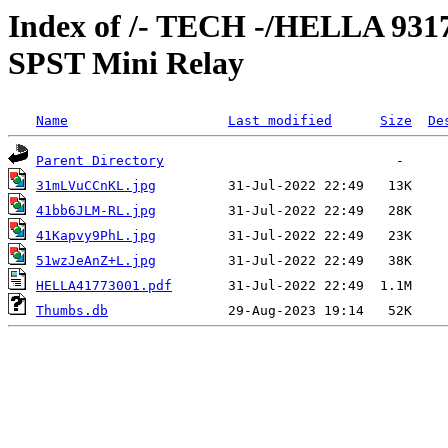
Index of /- TECH -/HELLA 9317
SPST Mini Relay
Name
Last modified
Size
De
Parent Directory
31mLVuCCnKL.jpg
41bb6JLM-RL.jpg
41Kapvy9PhL.jpg
51wzJeAnZ+L.jpg
HELLA41773001.pdf
Thumbs.db