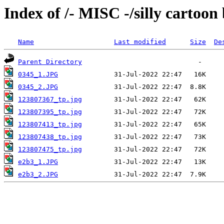
Index of /- MISC -/silly cartoon
Name
Last modified
Size
De
Parent Directory
0345_1.JPG
0345_2.JPG
123807367_tp.jpg
123807395_tp.jpg
123807413_tp.jpg
123807438_tp.jpg
123807475_tp.jpg
e2b3_1.JPG
e2b3_2.JPG